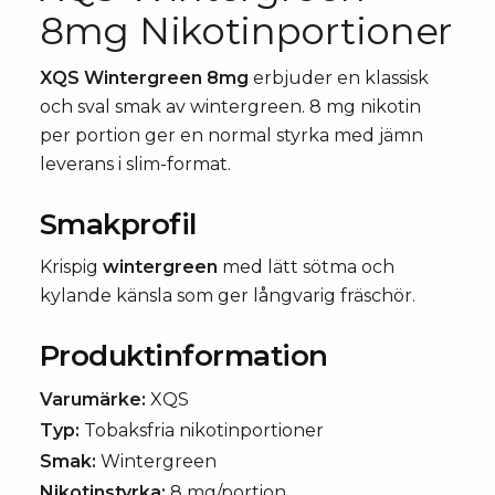
8mg Nikotinportioner
XQS Wintergreen 8mg
erbjuder en klassisk
och sval smak av wintergreen. 8 mg nikotin
per portion ger en normal styrka med jämn
leverans i slim-format.
Smakprofil
Krispig
wintergreen
med lätt sötma och
kylande känsla som ger långvarig fräschör.
Produktinformation
Varumärke:
XQS
Typ:
Tobaksfria nikotinportioner
Smak:
Wintergreen
Nikotinstyrka:
8 mg/portion