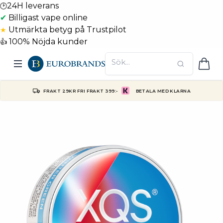
24H leverans
🕑
✔
Billigast vape online
Utmärkta betyg på Trustpilot
★
100% Nöjda kunder
👍
FRAKT 29KR FRI FRAKT 399:-
BETALA MED KLARNA