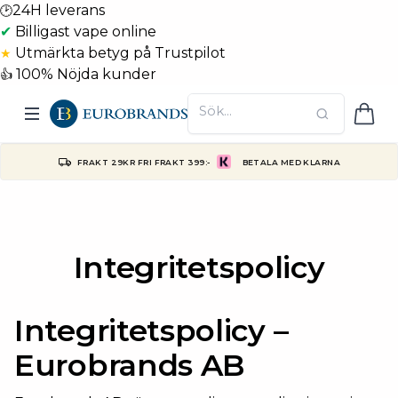
24H leverans
🕑
✔
Billigast vape online
Utmärkta betyg på Trustpilot
★
100% Nöjda kunder
👍
FRAKT 29KR FRI FRAKT 399:-
BETALA MED KLARNA
Integritetspolicy
Integritetspolicy –
Eurobrands AB