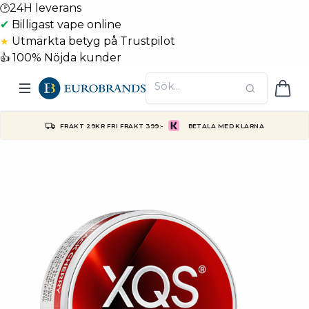
24H leverans
🕑
✔
Billigast vape online
Utmärkta betyg på Trustpilot
★
100% Nöjda kunder
👍
FRAKT 29KR FRI FRAKT 399:-
BETALA MED KLARNA