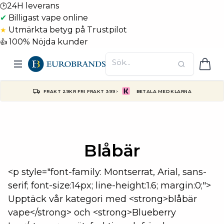
24H leverans
🕑
✔
Billigast vape online
Utmärkta betyg på Trustpilot
★
100% Nöjda kunder
👍
FRAKT 29KR FRI FRAKT 399:-
BETALA MED KLARNA
Blåbär
<p style="font-family: Montserrat, Arial, sans-
serif; font-size:14px; line-height:1.6; margin:0;">
Upptäck vår kategori med <strong>blåbär
vape</strong> och <strong>Blueberry