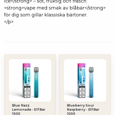
Ice</strong> – söt, fruktig och fräsch
<strong>vape med smak av blåbär</strong>
för dig som gillar klassiska bärtoner.
</p>
Blue Razz
Blueberry Sour
Lemonade - Elf Bar
Raspberry - Elf Bar
1000
1000