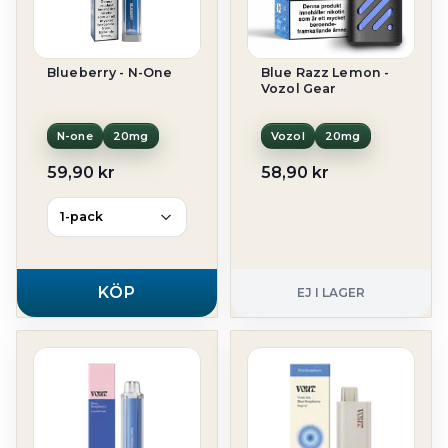
Blueberry - N-One
Blue Razz Lemon -
Vozol Gear
N-one
20mg
Vozol
20mg
59,90 kr
58,90 kr
KÖP
EJ I LAGER