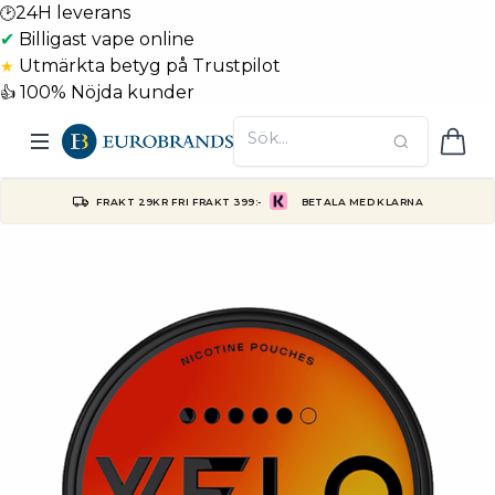
24H leverans
🕑
✔
Billigast vape online
Utmärkta betyg på Trustpilot
★
100% Nöjda kunder
👍
FRAKT 29KR FRI FRAKT 399:-
BETALA MED KLARNA