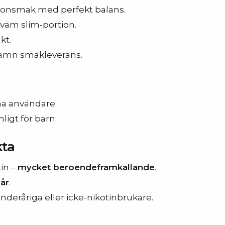
llonsmak med perfekt balans.
väm slim-portion.
kt.
jämn smakleverans.
na användare.
ligt för barn.
kta
tin –
mycket beroendeframkallande
.
 år
.
nderåriga eller icke-nikotinbrukare.