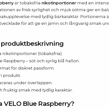
pberry
är tobaksfria
nikotinportioner
med en intensi
tionen av frisk syrlighet och mjuk sötma ger en ba
upplevelse med tydlig bärkaraktär. Portionerna är
vecklade för att ge en jämn och långvarig smak un
d produktbeskrivning
a nikotinportioner (tobaksfria).
 Raspberry – söt och syrlig blå hallon.
rmat för diskret passform.
i produkt.
aceras under överläppen.
h fruktig smak med tydlig karaktär.
ja VELO Blue Raspberry?