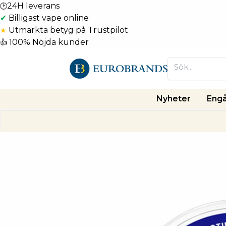
24H leverans
🕑
✔
Billigast vape online
Utmärkta betyg på Trustpilot
★
100% Nöjda kunder
👍
Nyheter
Eng