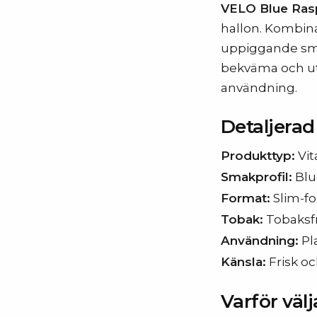
VELO Blue Ras
hallon. Kombina
uppiggande smak
bekväma och ut
användning.
Detaljera
Produkttyp:
Vit
Smakprofil:
Blue
Format:
Slim-fo
Tobak:
Tobaksfr
Användning:
Pl
Känsla:
Frisk oc
Varför väl