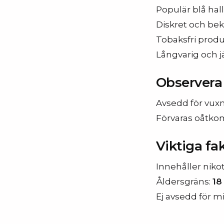
Populär blå ha
Diskret och bek
Tobaksfri produ
Långvarig och 
Observera
Avsedd för vux
Förvaras oåtkom
Viktiga fa
Innehåller niko
Åldersgräns:
18
Ej avsedd för mi