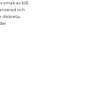
v smak av blå
lanserad och
 diskreta,
der