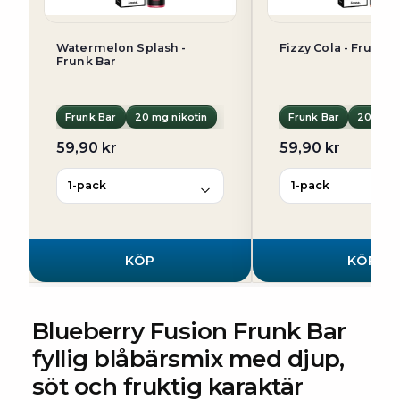
Watermelon Splash -
Fizzy Cola - Frunk B
Frunk Bar
Frunk Bar
20 mg nikotin
Frunk Bar
20 mg n
59,90 kr
59,90 kr
KÖP
KÖP
Blueberry Fusion Frunk Bar
fyllig blåbärsmix med djup,
söt och fruktig karaktär