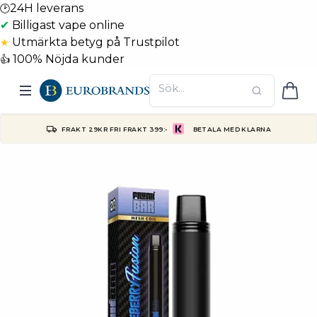
24H leverans
🕑
✔
Billigast vape online
Utmärkta betyg på Trustpilot
★
100% Nöjda kunder
👍
FRAKT 29KR FRI FRAKT 399:-
BETALA MED KLARNA