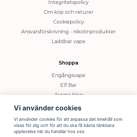
Integritetspolicy
Om köp och returer
Cookiepolicy
Ansvarsförskrivning - nikotinprodukter
Laddbar vape
Shoppa
Engångsvape
Elf Bar
Aroma King
Billig vape
Vi använder cookies
Vi använder cookies för att anpassa det innehåll som
visas för dig och för att du ska få bästa tänkbara
Prenumerera på vårt nyhetsbrev
upplevelse när du handlar hos oss.