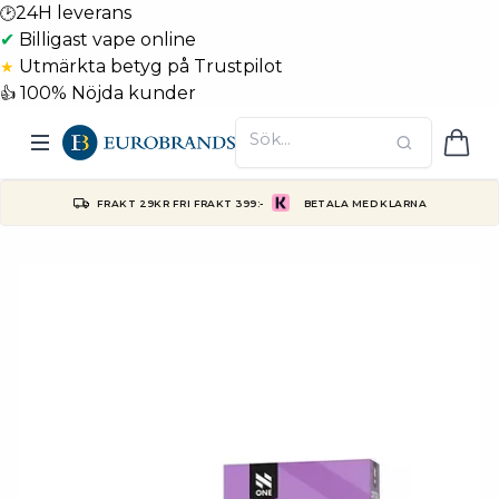
24H leverans
🕑
✔
Billigast vape online
Utmärkta betyg på Trustpilot
★
100% Nöjda kunder
👍
FRAKT 29KR FRI FRAKT 399:-
BETALA MED KLARNA