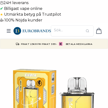
24H leverans
🕑
✔
Billigast vape online
Utmärkta betyg på Trustpilot
★
100% Nöjda kunder
👍
FRAKT 29KR FRI FRAKT 399:-
BETALA MED KLARNA