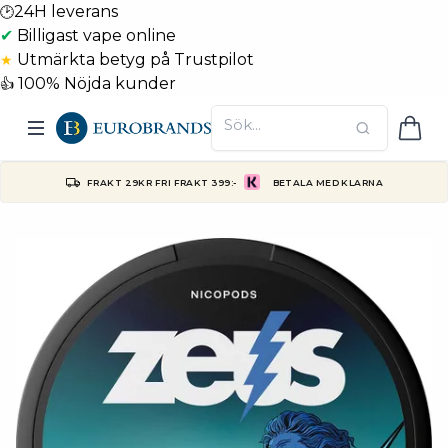
24H leverans
🕑
✔
Billigast vape online
Utmärkta betyg på Trustpilot
★
100% Nöjda kunder
👍
FRAKT 29KR FRI FRAKT 399:-
BETALA MED KLARNA