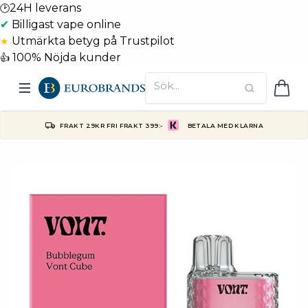
24H leverans
🕑
✔
Billigast vape online
Utmärkta betyg på Trustpilot
★
100% Nöjda kunder
👍
FRAKT 29KR FRI FRAKT 399:-
BETALA MED KLARNA