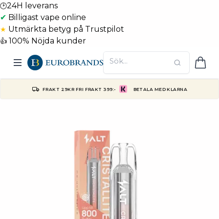
24H leverans
🕑
✔
Billigast vape online
Utmärkta betyg på Trustpilot
★
100% Nöjda kunder
👍
FRAKT 29KR FRI FRAKT 399:-
BETALA MED KLARNA