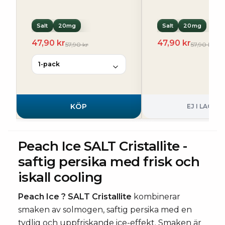
Salt
20mg
Salt
20mg
47,90 kr
47,90 kr
57,90 kr
57,90 kr
KÖP
EJ I LAGER
Peach Ice SALT Cristallite -
saftig persika med frisk och
iskall cooling
Peach Ice ? SALT Cristallite
kombinerar
smaken av solmogen, saftig persika med en
tydlig och uppfriskande ice-effekt. Smaken är