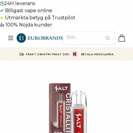
24H leverans
🕑
✔
Billigast vape online
Utmärkta betyg på Trustpilot
★
100% Nöjda kunder
👍
FRAKT 29KR FRI FRAKT 399:-
BETALA MED KLARNA