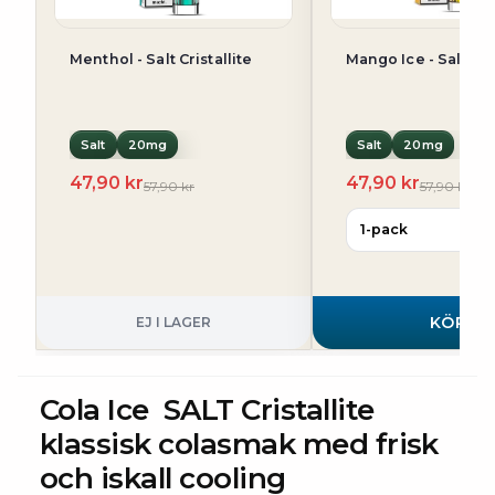
Menthol - Salt Cristallite
Mango Ice - Sal
Salt
20mg
Salt
20mg
47,90 kr
47,90 kr
57,90 kr
57,90 kr
KÖP
EJ I LAGER
Cola Ice SALT Cristallite
klassisk colasmak med frisk
och iskall cooling