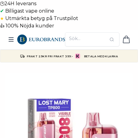
24H leverans
🕑
✔
Billigast vape online
Utmärkta betyg på Trustpilot
★
100% Nöjda kunder
👍
FRAKT 29KR FRI FRAKT 399:-
BETALA MED KLARNA