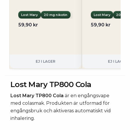
Lost Mary
20 mg nikotin
Lost Mary
20 mg n
59,90 kr
59,90 kr
EJ I LAGER
EJ I LAGER
Lost Mary TP800 Cola
Lost Mary TP800 Cola
är en engångsvape
med colasmak. Produkten är utformad för
engångsbruk och aktiveras automatiskt vid
inhalering.