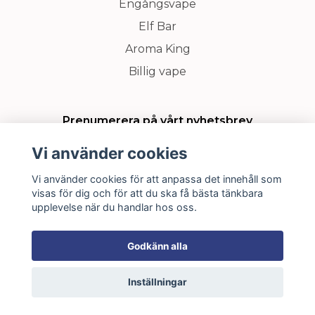
Engångsvape
Elf Bar
Aroma King
Billig vape
Prenumerera på vårt nyhetsbrev
Vi använder cookies
Prenumerera
Vi använder cookies för att anpassa det innehåll som
visas för dig och för att du ska få bästa tänkbara
upplevelse när du handlar hos oss.
Godkänn alla
🔒
Trygg & säker handel
Inställningar
📦
24H leverans
🔞
18 års åldersgräns