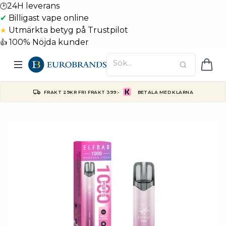
24H leverans
🕑
✔
Billigast vape online
Utmärkta betyg på Trustpilot
★
100% Nöjda kunder
👍
FRAKT 29KR FRI FRAKT 399:-
BETALA MED KLARNA