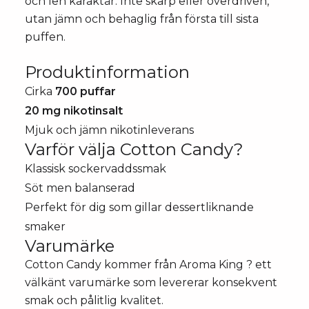
och len karaktär. Inte skarp eller överdriven,
utan jämn och behaglig från första till sista
puffen.
Produktinformation
Cirka
700 puffar
20 mg nikotinsalt
Mjuk och jämn nikotinleverans
Varför välja Cotton Candy?
Klassisk sockervaddssmak
Söt men balanserad
Perfekt för dig som gillar dessertliknande
smaker
Varumärke
Cotton Candy kommer från
Aroma King
? ett
välkänt varumärke som levererar konsekvent
smak och pålitlig kvalitet.