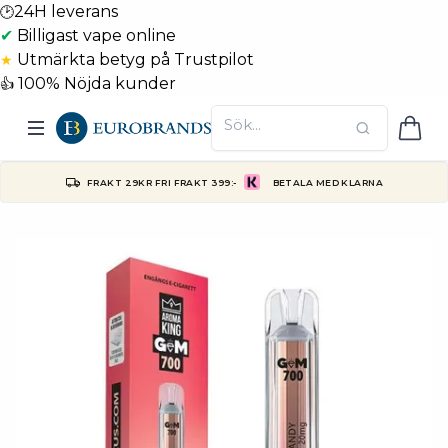
24H leverans
🕑
✔
Billigast vape online
Utmärkta betyg på Trustpilot
★
100% Nöjda kunder
👍
FRAKT 29KR FRI FRAKT 399:-
BETALA MED KLARNA